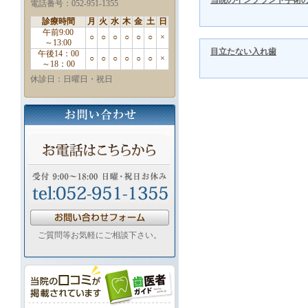
当院のインプラント手術の
電話番号：052-951-1355
診療時間
月
火
水
木
金
土
日
午前9:00
○
○
○
○
○
○
×
～13:00
目立たない入れ歯
午後14：00
○
○
○
○
○
○
×
～18：00
休診日：日曜日・祝日
ご質問等お気軽にご相談下さい。