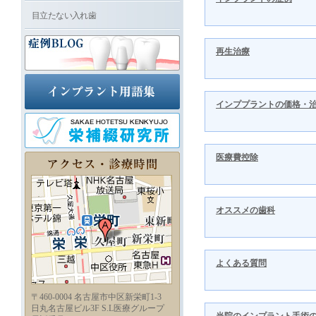
目立たない入れ歯
再生治療
インププラントの価格・
医療費控除
オススメの歯科
よくある質問
〒460-0004 名古屋市中区新栄町1-3
日丸名古屋ビル3F S.L医療グループ